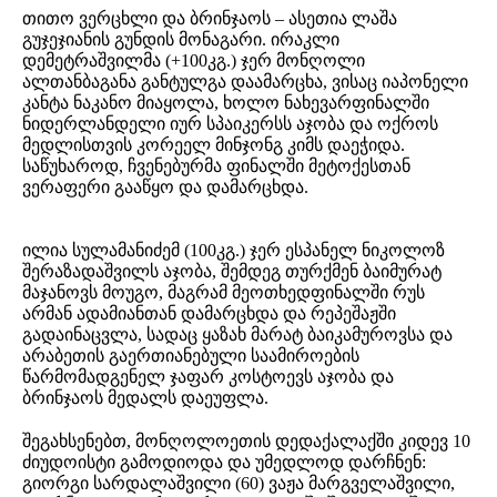
თითო ვერცხლი და ბრინჯაოს – ასეთია ლაშა
გუჯეჯიანის გუნდის მონაგარი. ირაკლი
დემეტრაშვილმა (+100კგ.) ჯერ მონღოლი
ალთანბაგანა განტულგა დაამარცხა, ვისაც იაპონელი
კანტა ნაკანო მიაყოლა, ხოლო ნახევარფინალში
ნიდერლანდელი იურ სპაიკერსს აჯობა და ოქროს
მედლისთვის კორეელ მინჯონგ კიმს დაეჭიდა.
საწუხაროდ, ჩვენებურმა ფინალში მეტოქესთან
ვერაფერი გააწყო და დამარცხდა.
ილია სულამანიძემ (100კგ.) ჯერ ესპანელ ნიკოლოზ
შერაზადაშვილს აჯობა, შემდეგ თურქმენ ბაიმურატ
მაჯანოვს მოუგო, მაგრამ მეოთხედფინალში რუს
არმან ადამიანთან დამარცხდა და რეპეშაჟში
გადაინაცვლა, სადაც ყაზახ მარატ ბაიკამუროვსა და
არაბეთის გაერთიანებული საამიროების
წარმომადგენელ ჯაფარ კოსტოევს აჯობა და
ბრინჯაოს მედალს დაეუფლა.
შეგახსენებთ, მონღოლოეთის დედაქალაქში კიდევ 10
ძიუდოისტი გამოდიოდა და უმედლოდ დარჩნენ:
გიორგი სარდალაშვილი (60) ვაჟა მარგველაშვილი,