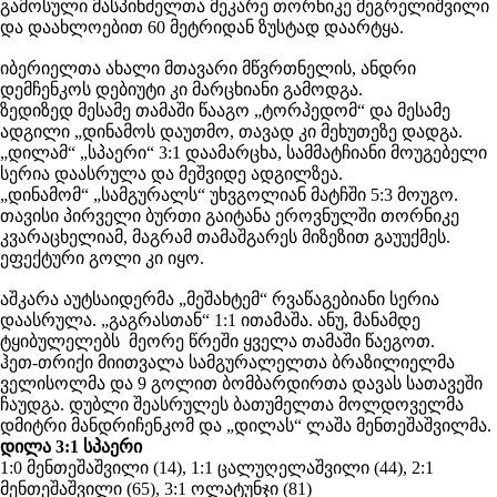
გამოსული მასპინძელთა მეკარე თორნიკე მეგრელიშვილი
და დაახლოებით 60 მეტრიდან ზუსტად დაარტყა.
იბერიელთა ახალი მთავარი მწვრთნელის, ანდრი
დემჩენკოს დებიუტი კი მარცხიანი გამოდგა.
ზედიზედ მესამე თამაში წააგო „ტორპედომ“ და მესამე
ადგილი „დინამოს დაუთმო, თავად კი მეხუთეზე დადგა.
„დილამ“ „სპაერი“ 3:1 დაამარცხა, სამმატჩიანი მოუგებელი
სერია დაასრულა და მეშვიდე ადგილზეა.
„დინამომ“ „სამგურალს“ უხვგოლიან მატჩში 5:3 მოუგო.
თავისი პირველი ბურთი გაიტანა ეროვნულში თორნიკე
კვარაცხელიამ, მაგრამ თამაშგარეს მიზეზით გაუუქმეს.
ეფექტური გოლი კი იყო.
აშკარა აუტსაიდერმა „მეშახტემ“ რვაწაგებიანი სერია
დაასრულა. „გაგრასთან“ 1:1 ითამაშა. ანუ, მანამდე
ტყიბულელებს მეორე წრეში ყველა თამაში წაეგოთ.
ჰეთ-თრიქი მიითვალა სამგურალელთა ბრაზილიელმა
ველისოლმა და 9 გოლით ბომბარდირთა დავას სათავეში
ჩაუდგა. დუბლი შეასრულეს ბათუმელთა მოლდოველმა
დმიტრი მანდრიჩენკომ და „დილას“ ლაშა მენთეშაშვილმა.
დილა 3:1 სპაერი
1:0 მენთეშაშვილი (14), 1:1 ცალუღელაშვილი (44), 2:1
მენთეშაშვილი (65), 3:1 ოლატუნჯი (81)