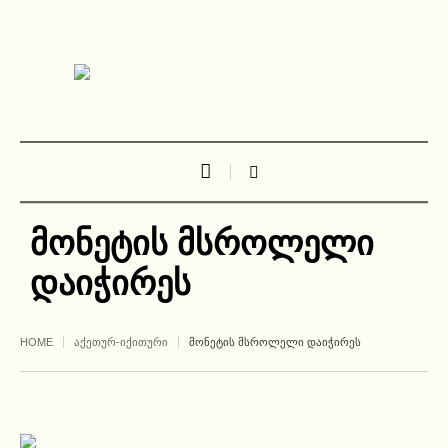
მონეტის მსროლელი
დაიჭირეს
HOME
ᲐᲥᲔᲗᲣᲠ-ᲘᲥᲘᲗᲣᲠᲘ
ᲛᲝᲜᲔᲢᲘᲡ ᲛᲡᲠᲝᲚᲔᲚᲘ ᲓᲐᲘᲭᲘᲠᲔᲡ