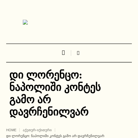
დი ლორენცო:
ნაპოლიში კონტეს
გამო არ
დავრჩენილვარ
HOME
ᲐᲥᲔᲗᲣᲠ-ᲘᲥᲘᲗᲣᲠᲘ
ᲓᲘ ᲚᲝᲠᲔᲜᲪᲝ: ᲜᲐᲞᲝᲚᲘᲨᲘ ᲙᲝᲜᲢᲔᲡ ᲒᲐᲛᲝ ᲐᲠ ᲓᲐᲕᲠᲩᲔᲜᲘᲚᲕᲐᲠ