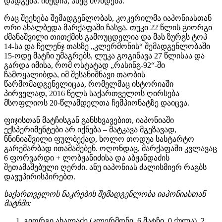
დადგება. იმედია, ასეც მოხდება.
რაც შეეხება შემადგენლობას, კოკერილმა იაპონიასთან
ორი ახალბედა მარქაფაში ჩასვა. თუკი 22 წლის გიორგი
ძმანაშვილი თითქმის გამოუცდელია და მას ზურგს ტოპ
14-სა და ჩელენჯ თასზე „კლერმონის“ შემადგენლობაში
15-ოდე მატჩი უმაგრებს, ლუკა გოგინავა 27 წლისაა და
გარდა იმისა, რომ ოსტატად „რასინგ-92“-ში
ჩამოყალიბდა, იმ შესანიშნავი თაობის
წარმომადგენელიცაა, რომელმაც ისტორიაში
პირველად, 2016 წელს საქართველოს ღირსება
მსოფლიოს 20-წლამდელთა ჩემპიონატზე დაიცვა.
ფიჯისთან მატჩისგან განსხვავებით, იაპონიაში
ექსპერიმენტები არ იქნება – მატკავა მგეზავად,
ნნინიაშვილი ფულბექად, ხოლო თოდუა სასტარტო
გარემარბად ითამაშებენ. ოღონდაც, მარქაფაში კვლავაც
6 ფორვარდი + ლობჟანიძისა და აბჟანდაძის
შეთამაშებული ღერძი. ანუ იაპონიას ძალისმიერ რაგბს
დავუპირისპირებთ.
საქართველოს ნაკრების შემადგენლობა იაპონიასთან
მატჩში:
გიორგი ახალაძე (კლერმონი, 6 მატჩი, 0 ქულა), 2.