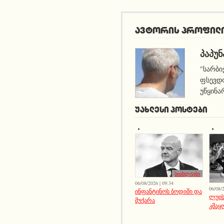
ავტორის პროფილ
ᲞᲐᲞᲣᲜ
"სარბი
ფსევდო
უწყინა
ᲣᲐᲮᲚᲔᲡᲘ ᲞᲝᲡᲢᲔᲑᲘ
სიახლეები
06/08/2026 | 09:34
06/08/2
ინფანტინოს ბოდიში და
ლუის
მუქარა
კმაყ