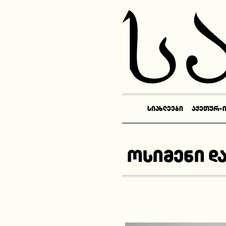
ᲡᲘᲐᲮᲚᲔᲔᲑᲘ
ᲐᲥᲔᲗᲣᲠ-
ოსიმენი დ