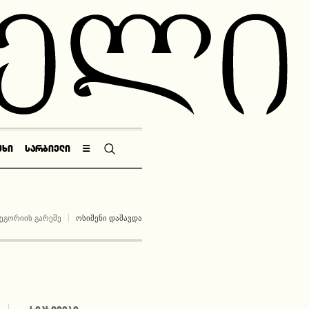
ᲣᲮᲘ
ᲡᲐᲠᲑᲘᲔᲚᲘ
☰
ᲔᲒᲝᲠᲘᲘᲡ ᲒᲐᲠᲔᲨᲔ
ᲝᲡᲘᲛᲔᲜᲘ ᲓᲐᲨᲐᲕᲓᲐ