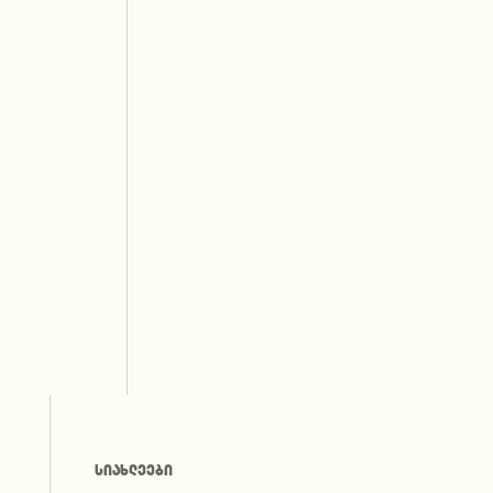
ᲡᲘᲐᲮᲚᲔᲔᲑᲘ