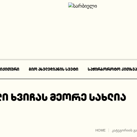
-ᲘᲥᲘᲗᲣᲠᲘ
ᲒᲘᲝ ᲐᲮᲕᲚᲔᲓᲘᲐᲜᲘᲡ ᲡᲕᲔᲢᲘ
ᲡᲐᲭᲘᲠᲑᲝᲠᲝᲢᲝ ᲙᲘᲗᲮᲕᲐ
ი ხვიჩას მეორე სახლია
HOME
ᲙᲐᲢᲔᲒᲝᲠᲘᲘᲡ Გ