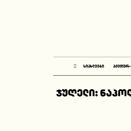
ᲡᲘᲐᲮᲚᲔᲔᲑᲘ
ᲐᲥᲔᲗᲣᲠ
ჯუღელი: ნაპოლ