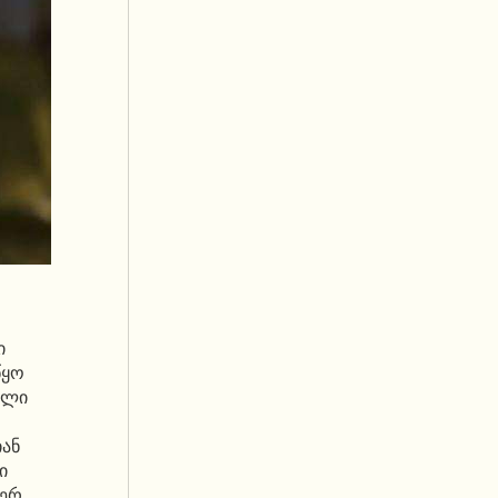
ი
წყო
ელი
იან
ი
ჯერ