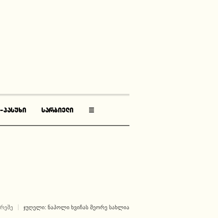
-ᲞᲐᲡᲣᲮᲘ
ᲡᲐᲠᲑᲘᲔᲚᲘ
☰
ᲐᲠᲔᲨᲔ
ᲯᲣᲦᲔᲚᲘ: ᲜᲐᲞᲝᲚᲘ ᲮᲕᲘᲩᲐᲡ ᲛᲔᲝᲠᲔ ᲡᲐᲮᲚᲘᲐ