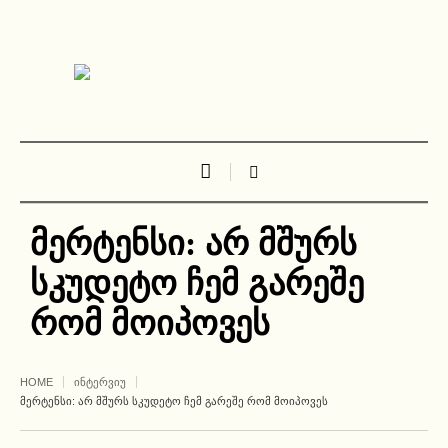
მერტენსი: არ მშურს
სკუდეტო ჩემ გარეშე
რომ მოიპოვეს
HOME
ᲘᲜᲢᲔᲠᲕᲘᲣ
ᲛᲔᲠᲢᲔᲜᲡᲘ: ᲐᲠ ᲛᲨᲣᲠᲡ ᲡᲙᲣᲓᲔᲢᲝ ᲩᲔᲛ ᲒᲐᲠᲔᲨᲔ ᲠᲝᲛ ᲛᲝᲘᲞᲝᲕᲔᲡ