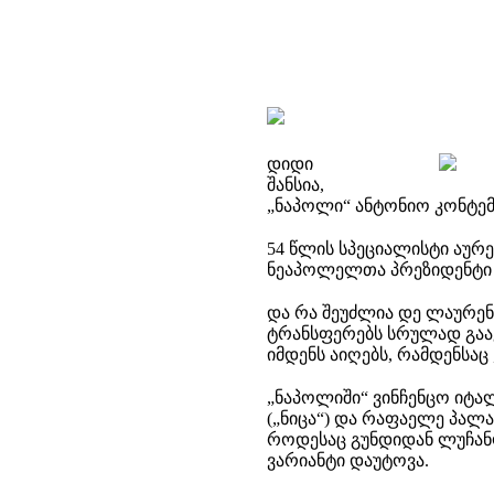
დიდი
შანსია,
„ნაპოლი“ ანტონიო
კონტე
54 წლის სპეციალისტი აუ
ნეაპოლელთა
პრეზიდენტ
და რა შეუძლია დე
ლაურენ
ტრანსფერებს
სრულად გაა
იმდენს აიღებს, რამდენსაც 
„ნაპოლიში“
ვინჩენცო
იტა
(„ნიცა“) და
რაფაელე
პალა
როდესაც გუნდიდან ლუჩან
ვარიანტი დაუტოვა.