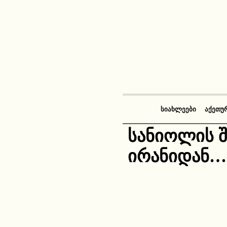
ᲡᲘᲐᲮᲚᲔᲔᲑᲘ
ᲐᲥᲔᲗᲣ
სანიოლის 
ირანიდან…