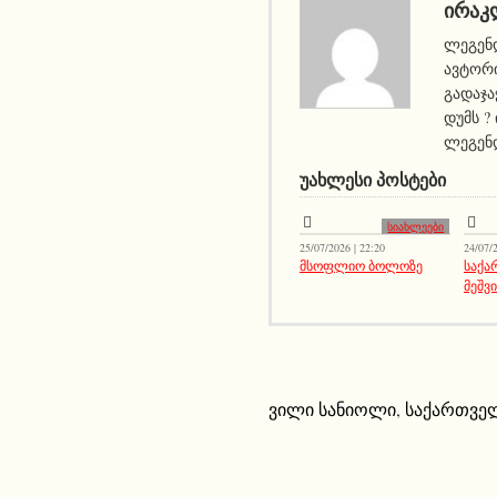
ᲘᲠᲐᲙ
ლეგენდ
ავტორი
გადაჯა
დუმს ?
ლეგენდ
ᲣᲐᲮᲚᲔᲡᲘ ᲞᲝᲡᲢᲔᲑᲘ
სიახლეები
25/07/2026 | 22:20
24/07/2
მსოფლიო ბოლოზე
საქ
მეშვ
ვილი სანიოლი
,
საქართვე