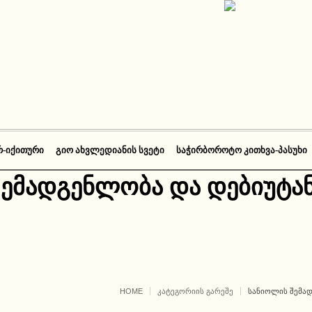
Რ-ᲘᲥᲘᲗᲣᲠᲘ
ᲒᲘᲝ ᲐᲮᲕᲚᲔᲓᲘᲐᲜᲘᲡ ᲡᲕᲔᲢᲘ
ᲡᲐᲭᲘᲠᲑᲝᲠᲝᲢᲝ ᲙᲘᲗᲮᲕᲐ-ᲞᲐᲡᲣᲮᲘ
შემადგენლობა და დებიუტა
HOME
ᲙᲐᲢᲔᲒᲝᲠᲘᲘᲡ ᲒᲐᲠᲔᲨᲔ
ᲡᲐᲜᲘᲝᲚᲘᲡ ᲨᲔᲛᲐ