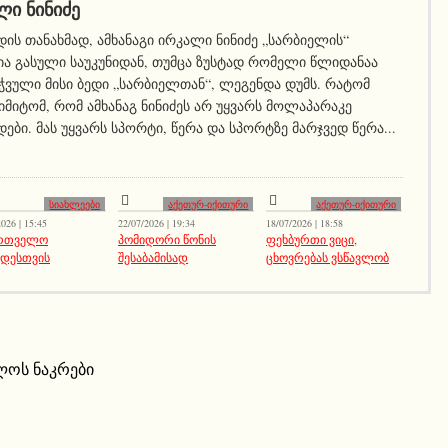
ᲚᲘ ᲜᲘᲜᲘᲫᲔ
ის თანახმად, ამხანაგი ირკალი ნინიძე „სარბიელის“
ა გასული საუკუნიდან, თუმცა ზუსტად რომელი წლიდანაა
ჭვული მისი ბედი „სარბიელთან“, ლეგენდა დუმს. რატომ
 იმიტომ, რომ ამხანაგ ნინიძეს არ უყვარს მოლაპარაკე
ები. მას უყვარს სპორტი, წერა და სპორტზე მარჯვედ წერა...
სიახლეები
აქეთურ-იქითური
აქეთურ-იქითური
026 | 15:45
22/07/2026 | 19:34
18/07/2026 | 18:58
ართველო
პომიდორი წონის
ფეხბურთი ვიცი,
იდესთვის
შესაბამისად
ცხოვრებას ვსწავლობ
ლოს ნაკრები