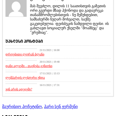
მას შეეძლო, დილის 11 საათისთვის გაზეთის
ორი გვერდი მზად ჰქონოდა და გადაერეკა
თანამშრომლებისთვის - ნუ შეწუხდებით,
სამსახურში ნუღარ მოხვალთ, საქმე
გაკეთებულია. ფეისბუკის ნამდვილი ფეისი. ის
გახლავთ სოციალურ ქსელში "მოამბეც" და
"ვრემიაც".
უახლესი პოსტები
კატეგორიის გარეშე
21/11/2021 | 16:00
დროებითი ლორან ბლანი
აქეთურ-იქითური
20/11/2021 | 19:48
დანი ალვეში – თავნება გენიოსი
აქეთურ-იქითური
17/11/2021 | 13:13
ლემპარდს ლესტერი უნდა
აქეთურ-იქითური
16/11/2021 | 17:31
ვინ არის ადეიემი?
მაურისიო პოჩეტინო
,
პარი სენ ჟერმენი