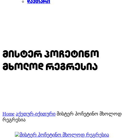
დავთარი
მისტერ პოჩეტინო
მხოლოდ რეგრესია
Home
აქეთურ-იქითური
მისტერ პოჩეტინო მხოლოდ
რეგრესია