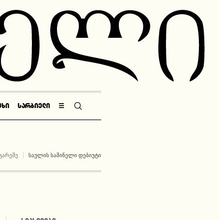
ᲣᲮᲘ
ᲡᲐᲠᲑᲘᲔᲚᲘ
☰
ᲒᲐᲠᲔᲨᲔ
ᲡᲐᲣᲚᲘᲡ ᲡᲐᲨᲘᲜᲔᲚᲘ ᲓᲔᲑᲘᲣᲢᲘ