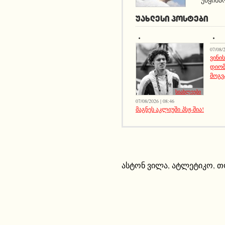
ᲣᲐᲮᲚᲔᲡᲘ ᲞᲝᲡᲢᲔᲑᲘ
07/08/2
ვინი
დიომ
მოგვ
სიახლეები
07/08/2026 | 08:46
მაგნეს აკლიუში პსჟ-შია!
ასტონ ვილა
,
ატლეტიკო
,
თ