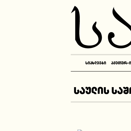
ᲡᲘᲐᲮᲚᲔᲔᲑᲘ
ᲐᲥᲔᲗᲣᲠ-
საულის საშ