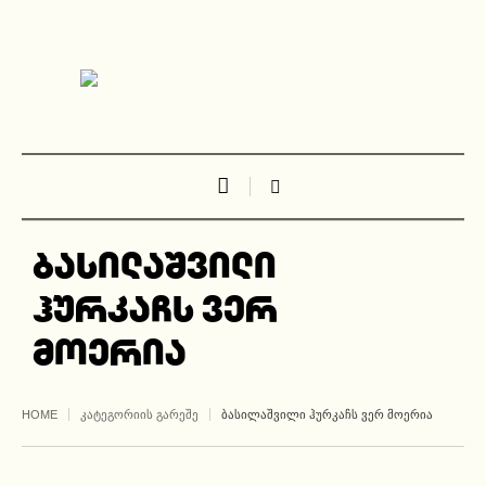
ბასილაშვილი
ჰურკაჩს ვერ
მოერია
HOME
ᲙᲐᲢᲔᲒᲝᲠᲘᲘᲡ ᲒᲐᲠᲔᲨᲔ
ᲑᲐᲡᲘᲚᲐᲨᲕᲘᲚᲘ ᲰᲣᲠᲙᲐᲩᲡ ᲕᲔᲠ ᲛᲝᲔᲠᲘᲐ