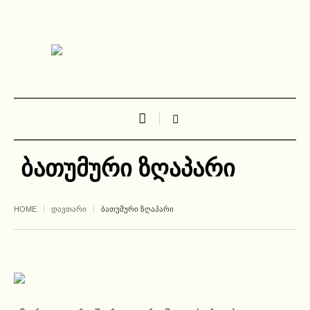
ბათუმური ზღაპარი
HOME
ᲓᲐᲕᲗᲐᲠᲘ
ᲑᲐᲗᲣᲛᲣᲠᲘ ᲖᲦᲐᲞᲐᲠᲘ