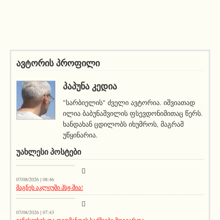
ავტორის პროფილი
ᲞᲐᲞᲣᲜᲐ ᲙᲔᲓᲘᲐ
"სარბიელის" ძველი ავტორია. იშვიათად
ილია ბაბუნაშვილის ფსევდონიმითაც წერს.
ხანდახან ცდილობს იხუმროს, მაგრამ
უწყინარია.
ᲣᲐᲮᲚᲔᲡᲘ ᲞᲝᲡᲢᲔᲑᲘ
სიახლეები
07/08/2026 | 08:46
მაგნეს აკლიუში პსჟ-შია!
მთავარი ამბავი
07/08/2026 | 07:43