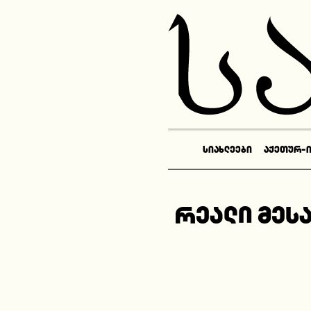
ᲡᲘᲐᲮᲚᲔᲔᲑᲘ
ᲐᲥᲔᲗᲣᲠ-
რეალი მესა