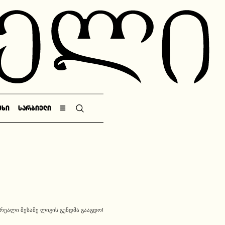
ᲣᲮᲘ
ᲡᲐᲠᲑᲘᲔᲚᲘ
☰
ᲠᲔᲐᲚᲘ ᲛᲔᲡᲐᲛᲔ ᲚᲘᲒᲘᲡ ᲒᲣᲜᲓᲛᲐ ᲒᲐᲐᲒᲓᲝ!