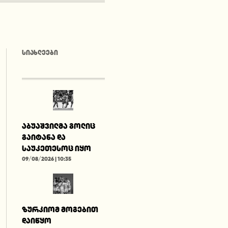
ᲡᲘᲐᲮᲚᲔᲔᲑᲘ
აბუაშვილმა გოლიც
გაიტანა და
საუკეთესოც იყო
09/08/2026 | 10:35
ზურკიომ მოგებით
დაიწყო