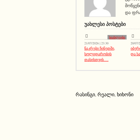
მოწყენ
და ფრა
ᲣᲐᲮᲚᲔᲡᲘ ᲞᲝᲡᲢᲔᲑᲘ
სიახლეები
21/07/2026 | 23:30
20/07/2
ნაკრები ჩინეთში,
იბერ
სოლიდარობის
და ს
თასისთვის….
რასინგი
,
რეალი
,
ხიხონი