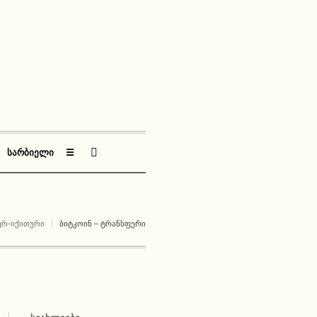
ᲡᲐᲠᲑᲘᲔᲚᲘ
☰
ᲣᲠ-ᲘᲥᲘᲗᲣᲠᲘ
ᲑᲘᲢᲙᲝᲘᲜ – ᲢᲠᲐᲜᲡᲤᲔᲠᲘ