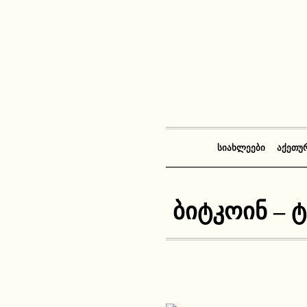
ᲡᲘᲐᲮᲚᲔᲔᲑᲘ
ᲐᲥᲔᲗᲣ
ბიტკოინ – 