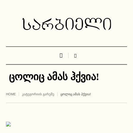
ცოლიც ამას ჰქვია!
HOME
ᲙᲐᲢᲔᲒᲝᲠᲘᲘᲡ ᲒᲐᲠᲔᲨᲔ
ᲪᲝᲚᲘᲪ ᲐᲛᲐᲡ ᲰᲥᲕᲘᲐ!