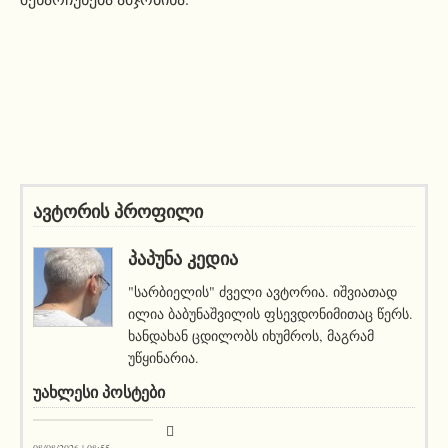
ავტორის პროფილი
ᲞᲐᲞᲣᲜᲐ ᲙᲔᲓᲘᲐ
"სარბიელის" ძველი ავტორია. იშვიათად
ილია ბაბუნაშვილის ფსევდონიმითაც წერს.
ხანდახან ცდილობს იხუმროს, მაგრამ
უწყინარია.
ᲣᲐᲮᲚᲔᲡᲘ ᲞᲝᲡᲢᲔᲑᲘ
სიახლეები
08/08/2026 | 08:55