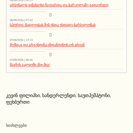
არსენალს ვინისიუსი ჩაუვარდა და ბარკოლაზე გადაერთო
აქეთურ-იქითური
08/08/2026 | 07:42
სპორტი: მადლობას შენ უნდა უხდიდე ბარსელონას
მთავარი ამბავი
07/08/2026 | 15:14
მექსიკა და არგენტინა ინფანტინოსკენ არიან
სიახლეები
07/08/2026 | 08:46
მაგნეს აკლიუში პსჟ-შია!
კევინ ფილიპსი
,
სანდერლენდი
,
საუთჰემპტონი
,
ფეხბურთი
ᲡᲘᲐᲮᲚᲔᲔᲑᲘ