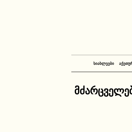
ᲡᲘᲐᲮᲚᲔᲔᲑᲘ
ᲐᲥᲔᲗᲣ
მძარცველებ