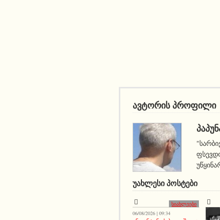
ავტორის პროფილი
ᲞᲐᲞᲣᲜ
"სარბი
ფსევდო
უწყინა
ᲣᲐᲮᲚᲔᲡᲘ ᲞᲝᲡᲢᲔᲑᲘ
სიახლეები
06/08/2026 | 09:34