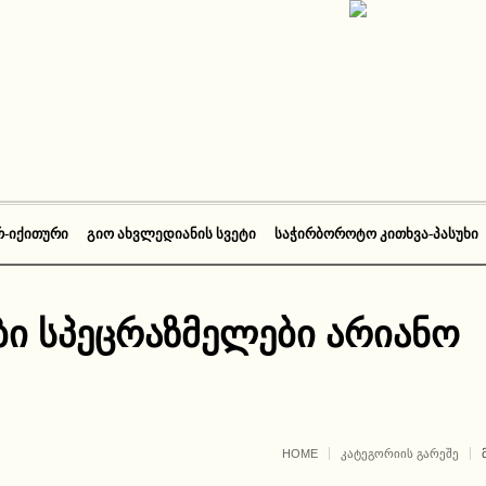
Რ-ᲘᲥᲘᲗᲣᲠᲘ
ᲒᲘᲝ ᲐᲮᲕᲚᲔᲓᲘᲐᲜᲘᲡ ᲡᲕᲔᲢᲘ
ᲡᲐᲭᲘᲠᲑᲝᲠᲝᲢᲝ ᲙᲘᲗᲮᲕᲐ-ᲞᲐᲡᲣᲮᲘ
ი სპეცრაზმელები არიანო
HOME
ᲙᲐᲢᲔᲒᲝᲠᲘᲘᲡ ᲒᲐᲠᲔᲨᲔ