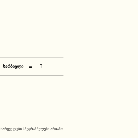
ᲡᲐᲠᲑᲘᲔᲚᲘ
☰
ᲛᲫᲐᲠᲪᲕᲔᲚᲔᲑᲘ ᲡᲞᲔᲪᲠᲐᲖᲛᲔᲚᲔᲑᲘ ᲐᲠᲘᲐᲜᲝ