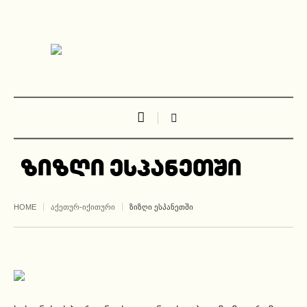
ზიზღი ესპანეთში
HOME
ᲐᲥᲔᲗᲣᲠ-ᲘᲥᲘᲗᲣᲠᲘ
ᲖᲘᲖᲦᲘ ᲔᲡᲞᲐᲜᲔᲗᲨᲘ