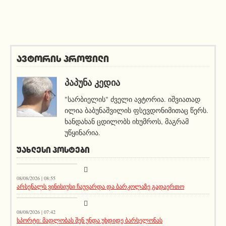
ავტორის პროფილი
ᲞᲐᲞᲣᲜᲐ ᲙᲔᲓᲘᲐ
"სარბიელის" ძველი ავტორია. იშვიათად
ილია ბაბუნაშვილის ფსევდონიმითაც წერს.
ხანდახან ცდილობს იხუმროს, მაგრამ
უწყინარია.
ᲣᲐᲮᲚᲔᲡᲘ ᲞᲝᲡᲢᲔᲑᲘ
სიახლეები
08/08/2026 | 08:55
არსენალს ვინისიუსი ჩაუვარდა და ბარკოლაზე გადაერთო
აქეთურ-იქითური
08/08/2026 | 07:42
სპორტი: მადლობას შენ უნდა უხდიდე ბარსელონას