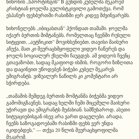
ხიხონის „სპორტინგის” B გუნდის კუბელმა მეკარემ
კრისტიან ჯოელმა გულისტკივილი გამოთქვა, რომ
ესპანურ ფეხბურთში რასიზმი ჯერ კიდევ მძვინვარებს.
ხიხონელებს „იბიცასთან” ჰქონდათ თამაში. ჯოელმა
იქაურ ბურთის მიმტანებს, რომელთაც ჩვენში რუსული
სიტყვით, „აუტჩიკით” მოვიხსენიებთ, თავისი მაისური
აჩუქა, მათ კი შეურაცხმყოფელი ვიდეო ჩაწერეს და
ჯოელს სოციალურ ქსელში ჩაუგდეს. ამ ვიდეოს ჩვენც
გთავაზობთ, სადაც მკაფიოდ ისმის, როგორი ზიზღითა
და დაცინვით უწოდებენ ბიჭები კუბელ მეკარეს
ემიგრანტს. ვიზუალურ ნაწილს კი კომენტარი არ
სჭირდება.
„თამაშის შემდეგ ბურთის მომტანმა ბიჭებმა ვიდეო
გამომიგზავნეს, სადაც ხელში ჩემი მიცემული მაისური
უჭირავთ და ემიგრანტს მეძახიან. სამწუხაროდ, ასეთი
სიტუაციებისგან ისევ არა ვართ დაცულები. არადა,
ჩვენს საზოგადოებაში რასიზმი ფეხს ვერ უნდა
იკიდებდეს,” — თქვა 20 წლის შეურაცხყოფილმა
მეკარემ.