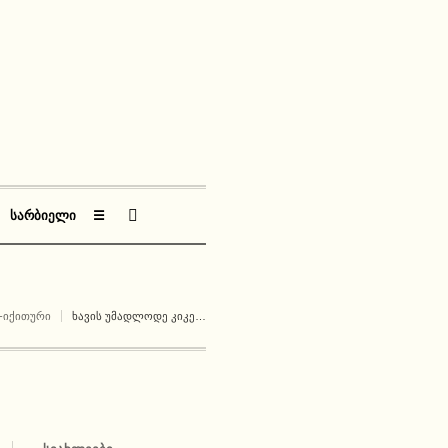
ᲡᲐᲠᲑᲘᲔᲚᲘ
☰
-ᲘᲥᲘᲗᲣᲠᲘ
ᲮᲐᲕᲘᲡ ᲣᲛᲐᲓᲚᲝᲓᲔ ᲙᲘᲙᲔ…