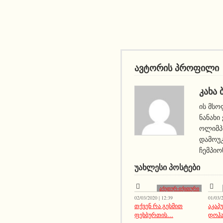
ავტორის პროფილი
ᲙᲐᲮᲐ 
ის მსო
ნანახი
ოლიმპი
დამოუ
ჩემპიო
ᲣᲐᲮᲚᲔᲡᲘ ᲞᲝᲡᲢᲔᲑᲘ
აქეთურ-იქითური
02/03/2020 | 12:39
01/03/2
თქვენ რა გესმით
აკაპ
ფეხბურთის…
დოჰ