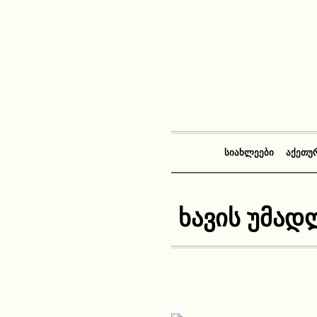
ᲡᲘᲐᲮᲚᲔᲔᲑᲘ
ᲐᲥᲔᲗᲣ
ხავის უმა