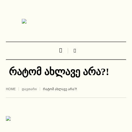
რატომ ახლავე არა?!
HOME
ᲓᲐᲕᲗᲐᲠᲘ
ᲠᲐᲢᲝᲛ ᲐᲮᲚᲐᲕᲔ ᲐᲠᲐ?!