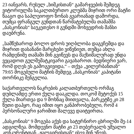
23 იანვარს, რუსულ „ხიმკისთან“ გამარჯვების შემდეგ
ვიტორიულმა საკალთბურთო კლუბმა მიჯრით ორი მატჩი
წააგო და საპლეიოფო ზონას გვარიანად დაშორდა,
თუმცა ფრანგულ გუნდთან წარმატებულმა თამაშმა
„ბასკონიას“ საუკეთესო 8 გუნდში მოხვედრის შანსი
დაუბრუნა.
„სამწუხაროდ ბოლო დროს უიღბლობა დაგვჩემდა და
მიჯრით დასანანი მარცხები ვიწვნიეთ, თუმცა ახლა
რამდენიმე თამაში შინ გვიწევს და მაქსიმალურად უნდა
ვეცადოთ გულშემატკივარი გავახაროთ. ბედნიერი ვარ,
რომ დღეს ეს გამოგვივიდა,“ – თქვა „ვილერბანთან“
79:65 მოგებული მატჩის შემდეგ „ბასკონიას“ კაპიტანი
თორნიკე შენგელია.
საქართველოს ნაკრების კალათბურთელს ორმაგ
დუბლამდე ერთი ქულა დააკლდა. თოკომ მეტოქეს 15
ქულა მიართვა და 9 მოხნაც მიითვალა, პარკეტზე კი 28
წუთი დაჰყო, რაც იმით იყო განპირობებული, რომ 4
პერსონალური ჯარიმით მალევე დაიტვირთა.
„ბასკონიას“ 9 მოგება აქვს და სატურნირო ცხრილში მე-14
ადგილზეა. მომდევნო მატჩი კი 23 თებერვალს უშუალო
კონკურენტთან „ჟალგირისთან“ ისევ შინ უწევს.