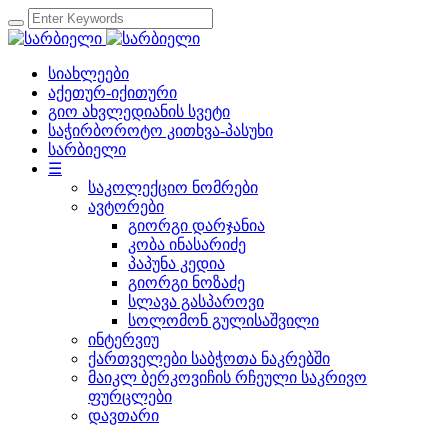
სიახლეები
აქეთურ-იქითური
გიო ახვლედიანის სვეტი
საჭირბოროტო კითხვა-პასუხი
სარბიელი
☰
საკოლექციო ნომრები
ავტორები
გიორგი დარჯანია
კობა ინასარიძე
პაპუნა კედია
გიორგი ნოზაძე
სლავა გასპაროვი
სოლომონ გულისაშვილი
ინტერვიუ
ქართველები საბჭოთა ნაკრებში
მაიკლ ბერკოვიჩის რჩეული საკრივო
ფურცლები
დავთარი