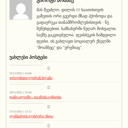
ᲒᲘᲝᲠᲒᲘ ᲜᲝᲖᲐᲫᲔ
მას შეეძლო, დილის 11 საათისთვის
გაზეთის ორი გვერდი მზად ჰქონოდა და
გადაერეკა თანამშრომლებისთვის - ნუ
შეწუხდებით, სამსახურში ნუღარ მოხვალთ,
საქმე გაკეთებულია. ფეისბუკის ნამდვილი
ფეისი. ის გახლავთ სოციალურ ქსელში
"მოამბეც" და "ვრემიაც".
ᲣᲐᲮᲚᲔᲡᲘ ᲞᲝᲡᲢᲔᲑᲘ
კატეგორიის გარეშე
21/11/2021 | 16:00
დროებითი ლორან ბლანი
აქეთურ-იქითური
20/11/2021 | 19:48
დანი ალვეში – თავნება გენიოსი
აქეთურ-იქითური
17/11/2021 | 13:13
ლემპარდს ლესტერი უნდა
აქეთურ-იქითური