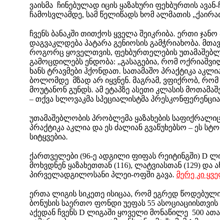
ვაისმა ჩინებულად იცის ყაზახური ფეხბურთის ავან
ჩამოსვლამდე, სამ წელიწადს ხომ ალმათის „ქაირა
ჩვენს ბანაკში თითქოს ყველა შეიკრიბა. ერთი ჯანო
დაგვაკლდება პატარა გენიოსის გამჭრიახობა. მთა
როგორც ყოველთვის, ფეხბურთელების უთამაშებლობ
გამოცდილებს ენდობა: „გასაგებია, რომ ოქრიაშვი
ხანს ტრავმები ჰქონდათ. სათამაშო პრაქტიკა აკლი
ბოლომდე მზად არ იყვნენ. მაგრამ, ვფიქრობ, რო
მოუტანონ გუნდს. ამ ეტაპზე ასეთი კლასის მოთამა
– თქვა სლოვაკმა სპეციალისტმა პრესკონფერენცია
უთამაშებლობის პრობლემა ყაზახების საფიქრალიცა
პრაქტიკა აკლია და ეს ძალიან გვაწუხებსო – ეს ს
სიტყვებია.
ქართველები (96-ე ადგილი ფიფას რეიტინგში) D ლ
მოხვდნენ ყაზახეთთან (116), ლატვიასთან (129) და
პირველადგილოსანი პლეი-ოფში გავა.
მერე კი ყვ
ერთა ლიგის სიკეთე ისიცაა, რომ ეგრედ წოდებულ
ბონუსის საერთო ფონდი უეფას 55 ასოციაციისთვის 
აქედან ჩვენს D ლიგაში ყოველი მონაწილე 500 ათა