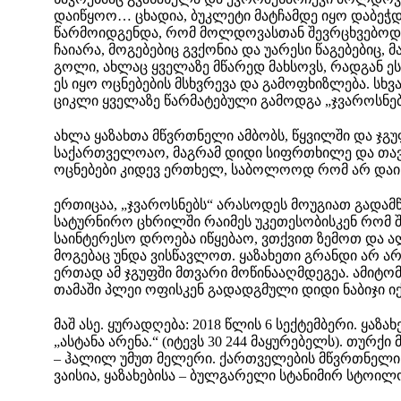
დაიწყოო… ცხადია, ბუკლეტი მატჩამდე იყო დაბეჭ
წარმოიდგენდა, რომ მოლდოვასთან შევრცხვებოდი
ჩაიარა, მოგებებიც გვქონია და უარესი წაგებებიც,
გოლი, ახლაც ყველაზე მწარედ მახსოვს, რადგან ე
ეს იყო ოცნებების მსხვრევა და გამოფხიზლება. სხვა
ციკლი ყველაზე წარმატებული გამოდგა „ჯვაროსნებ
ახლა ყაზახთა მწვრთნელი ამბობს, წყვილში და ჯგ
საქართველოაო, მაგრამ დიდი სიფრთხილე და თავ
ოცნებები კიდევ ერთხელ, საბოლოოდ რომ არ დაი
ერთიცაა, „ჯვაროსნებს“ არასოდეს მოუგიათ გადამწყ
სატურნირო ცხრილში რაიმეს უკეთესობისკენ რომ შ
საინტერესო დროება იწყებაო, ვთქვით ზემოთ და ა
მოგებაც უნდა ვისწავლოთ. ყაზახეთი გრანდი არ არ
ერთად ამ ჯგუფში მთვარი მოწინააღმდეგეა. ამიტო
თამაში პლეი ოფისკენ გადადგმული დიდი ნაბიჯი იქ
მაშ ასე. ყურადღება: 2018 წლის 6 სექტემბერი. ყაზა
„ასტანა არენა.“ (იტევს 30 244 მაყურებელს). თურქი
– ჰალილ უმუთ მელერი. ქართველების მწვრთნელ
ვაისია, ყაზახებისა – ბულგარელი სტანიმირ სტოილ