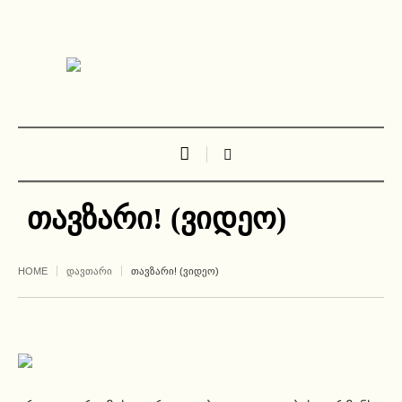
თავზარი! (ვიდეო)
HOME
ᲓᲐᲕᲗᲐᲠᲘ
ᲗᲐᲕᲖᲐᲠᲘ! (ᲕᲘᲓᲔᲝ)